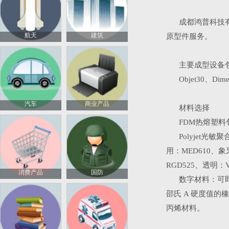
成都鸿普科技
航天
建筑
原型件服务。
主要成型设备
Objet30、Dime
汽车
商业产品
材料选择
FDM热熔塑料包括
Polyjet光
用：MED610、象牙色和
RGD525、透明：Ver
消费产品
国防
数字材料：可
邵氏 A 硬度值的
丙烯材料。