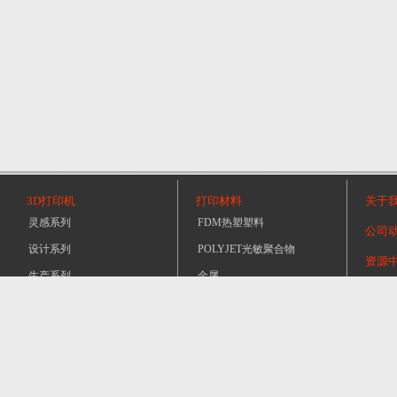
3D打印机
打印材料
关于
灵感系列
FDM热塑塑料
公司
设计系列
POLYJET光敏聚合物
资源
生产系列
金属
产品
金属系列
其它
购买
新闻动态
桌面系列
模型
业内新闻
其它
热点新闻
加入我们