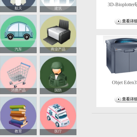
3D-Bioplott
Bambu Lab H2C
航天
建筑
查看详
汽车
商业产品
2025/11/19
拓竹 P2S
Objet Eden
消费产品
国防
查看详
教育
医疗
2025/10/16