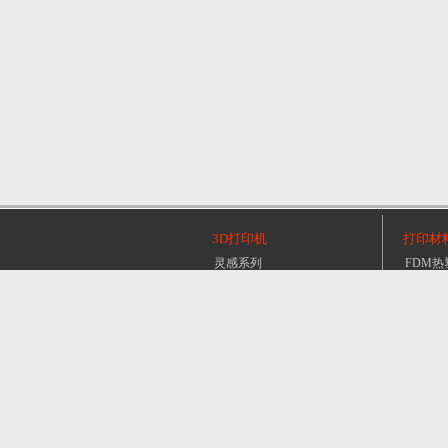
2025/08/12
拓竹H2D
3D打印机
打印材
灵感系列
FDM热
设计系列
POLY
2025/03/26
生产系列
金属
Bambu Lab X1 系列3D打印机
金属系列
其它
新闻动
桌面系列
业内新
其它
热点新