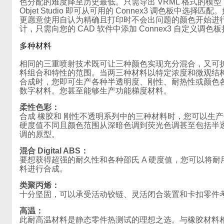
色分配的难度降至历史最低。只需导出 VRML 格式的模型
Objet Studio 即可从可用的 Connex3 调色板中选择匹配
更愿意使用自认为精确且打印时不会出问题的颜色开始进
计，只需向您的 CAD 软件中添加 Connex3 自定义调
多种材料
相同的三重喷射技术既可让三种颜色实现充分混合，又可
料组合和特性的范围。当两三种材料以特定浓度和微观结
合成时，您即可生产各种半透明度、刚性、耐热性或颜色
数字材料。您甚至能够生产功能梯度材料。
柔性色彩：
合成 橡胶和 刚性不透明系列中的三种材料时，您可以生产
硬度值不同且颜色范围从深暗色调到荧光色调甚至包括半
调的原型。
混合 Digital ABS：
要想获得超强的耐久性和各种邵氏 A 硬度值，您可以将耐用的双成
料进行合成。
类聚丙烯：
十分坚固，可以承受活动铰链、灵活闭合装置和卡扣零件
高温：
此耐高温材料是静态零件热测试的理想之选。与橡胶材料