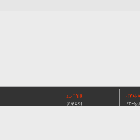
3D打印机
打印材
灵感系列
FDM热
设计系列
POLY
生产系列
金属
金属系列
其它
新闻动