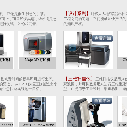
【设计系列】
印机，它还是催生创意的引擎。
能够大大地缩短设计
地安装在您的桌面上，而且经济实惠，轻松满足您
工程之间的问题。它们能够加快产品的
进行测试、讨论和完善。
的知识产权。
 3D打印机
Mojo 3D 打印机
Ob
【三维扫描仪】
力且耗费时间的模具即可进行生产。
三维扫描仪是用来
改 。从 CAD 数据直接创造出小
观数据，并可将数据用来进行三维重建
统才能让您快速实现这一目标。
型。广泛用于工业设计、瑕疵检测、逆
 Connex3
Fortus 380mc/450mc
HAN