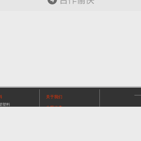
料
关于我们
塑塑料
公司动态
JET光敏聚合物
办公地址：
成都
资源中心
号
产品资料
设备咨询：王经理 1
购买指南
打印服务：周经理 1
态